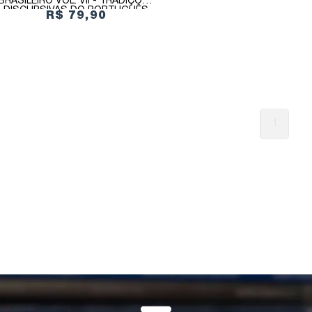
BRASILEIRO VOL. VII - TRADIÇÕES
DISCURSIVAS DO PORTUGUÊS
R$ 79,90
BRASILEIRO: CONSTITUIÇÃO E
MUDANÇA DOS GÊNEROS
DISCURSIVOS
1