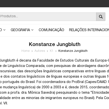
ÃO
GEOGRAFIA
COMUNICAÇÃO
RELAÇÕES INTERNACIO
Konstanze Jungbluth
Home
Autores
K1
Konstanze Jungbluth
ungbluth é decana da Faculdade de Estudos Culturais da Europa-Uni
e de Linguística Comparada, com pesquisas de abordagens diacrônic
iscursivas; das descrições linguísticas comparativas entre línguas 
s; e dos contatos linguísticos de línguas europeias e outras língua
o português do Brasil. Foi coordenadora do ProBral (Capes/DAAD: Pa
 e mudança linguística) de 2000 a 2003 e é, desde 2015, coordenador
com a profa. dra. Mônica Savedra) pesquisando o tema “Etnicidade
alidade entre as minorias de imigrantes europeus no Brasil). Pela Co
. VII.