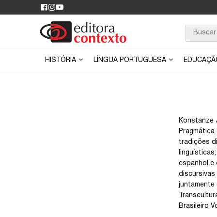
HISTÓRIA
LÍNGUA PORTUGUESA
EDUCAÇ
Konstanze J
Pragmática 
tradições d
linguística
espanhol e 
discursivas
juntamente 
Transcultur
Brasileiro Vol