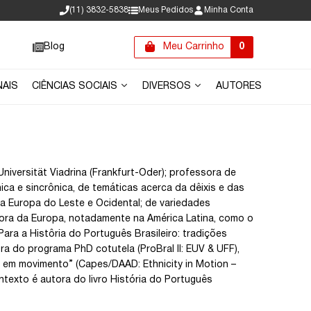
(11) 3832-5838
Meus Pedidos
Minha Conta
Blog
Meu Carrinho
0
NAIS
CIÊNCIAS SOCIAIS
DIVERSOS
AUTORES
versität Viadrina (Frankfurt-Oder); professora de
a e sincrônica, de temáticas acerca da dêixis e das
da Europa do Leste e Ocidental; de variedades
s fora da Europa, notadamente na América Latina, como o
ra a Histôria do Português Brasileiro: tradições
a do programa PhD cotutela (ProBral II: EUV & UFF),
 em movimento” (Capes/DAAD: Ethnicity in Motion –
ntexto é autora do livro História do Português