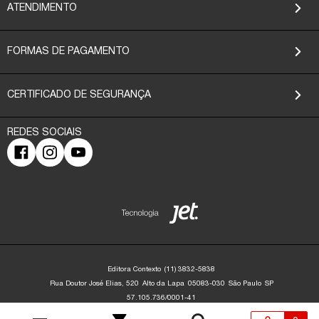
ATENDIMENTO
FORMAS DE PAGAMENTO
CERTIFICADO DE SEGURANÇA
Editora Contexto
(11) 3832-5838
Rua Doutor José Elias, 520
Alto da Lapa
05083-030
São Paulo
SP
57.105.736/0001-41
Editora Contexto | CNPJ: 57.105.736/0001-41 | Rua Dr. José Elias, 520 - Alto da
Lapa - São Paulo/SP - 05083-030 | contato@editoracontexto.com.br | +55 11