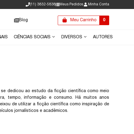
(11) 3832-5838
Meus Pedidos
Minha Conta
Blog
Meu Carrinho
0
NAIS
CIÊNCIAS SOCIAIS
DIVERSOS
AUTORES
e se dedicou ao estudo da ficção científica como meio
ra, tempo, informação e consumo. Há muitos anos
xou de utilizar a ficção científica como inspiração de
ículos jornalísticos e acadêmicos.