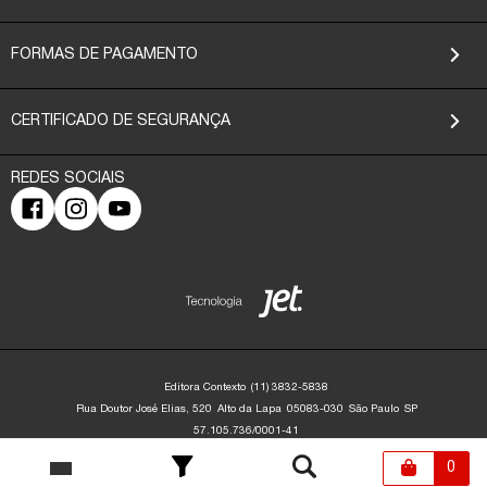
FORMAS DE PAGAMENTO
CERTIFICADO DE SEGURANÇA
Editora Contexto
(11) 3832-5838
Rua Doutor José Elias, 520
Alto da Lapa
05083-030
São Paulo
SP
57.105.736/0001-41
Editora Contexto | CNPJ: 57.105.736/0001-41 | Rua Dr. José Elias, 520 - Alto da
Lapa - São Paulo/SP - 05083-030 | contato@editoracontexto.com.br | +55 11
0
3832-5838