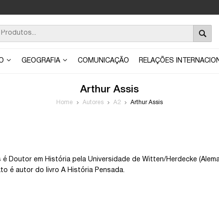
ÃO
GEOGRAFIA
COMUNICAÇÃO
RELAÇÕES INTERNACIO
Arthur Assis
Home
Autores
A2
Arthur Assis
s é Doutor em História pela Universidade de Witten/Herdecke (Alema
to é autor do livro A História Pensada.