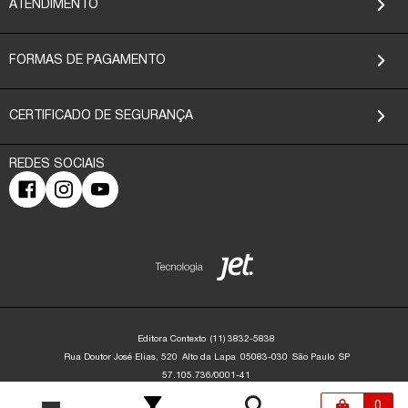
ATENDIMENTO
FORMAS DE PAGAMENTO
CERTIFICADO DE SEGURANÇA
Editora Contexto
(11) 3832-5838
Rua Doutor José Elias, 520
Alto da Lapa
05083-030
São Paulo
SP
57.105.736/0001-41
Editora Contexto | CNPJ: 57.105.736/0001-41 | Rua Dr. José Elias, 520 - Alto da
Lapa - São Paulo/SP - 05083-030 | contato@editoracontexto.com.br | +55 11
0
3832-5838