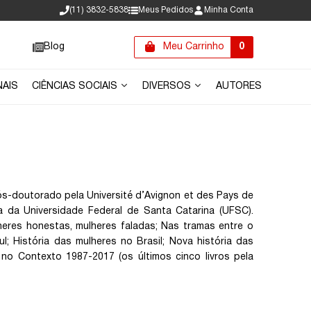
(11) 3832-5838
Meus Pedidos
Minha Conta
Blog
Meu Carrinho
0
NAIS
CIÊNCIAS SOCIAIS
DIVERSOS
AUTORES
ós-doutorado pela Université d’Avignon et des Pays de
ia da Universidade Federal de Santa Catarina (UFSC).
eres honestas, mulheres faladas; Nas tramas entre o
; História das mulheres no Brasil; Nova história das
 no Contexto 1987-2017 (os últimos cinco livros pela