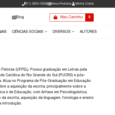
(11) 3832-5838
Meus Pedidos
Minha Conta
Blog
Meu Carrinho
0
NAIS
CIÊNCIAS SOCIAIS
DIVERSOS
AUTORES
 Pelotas (UFPEL). Possui graduação em Letras pela
dade Católica do Rio Grande do Sul (PUCRS) e pós-
lona. Atua no Programa de Pós-Graduação em Educação
bre a aquisição da escrita, principalmente sobre a
tica e de Educação, com ênfase em Psicolinguística,
da escrita, aquisição da linguagem, fonologia e ensino
a introdução.