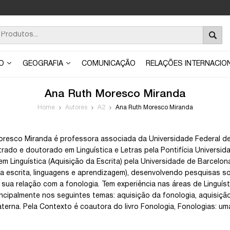
ÃO
GEOGRAFIA
COMUNICAÇÃO
RELAÇÕES INTERNACIO
Ana Ruth Moresco Miranda
Home
Autores
A2
Ana Ruth Moresco Miranda
resco Miranda é professora associada da Universidade Federal de
rado e doutorado em Linguística e Letras pela Pontifícia Universi
m Linguística (Aquisição da Escrita) pela Universidade de Barce
tura escrita, linguagens e aprendizagem), desenvolvendo pesquisas so
e sua relação com a fonologia. Tem experiência nas áreas de Linguís
ncipalmente nos seguintes temas: aquisição da fonologia, aquisição 
aterna. Pela Contexto é coautora do livro Fonologia, Fonologias: um