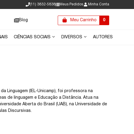
(11) 3832-5838
Meus Pedidos
Minha Conta
Blog
Meu Carrinho
0
NAIS
CIÊNCIAS SOCIAIS
DIVERSOS
AUTORES
 da Linguagem (IEL-Unicamp), foi professora na
eas de linguagem e Educação a Distância. Atua na
versidade Aberta do Brasil (UAB), na Universidade de
las Discursivas.