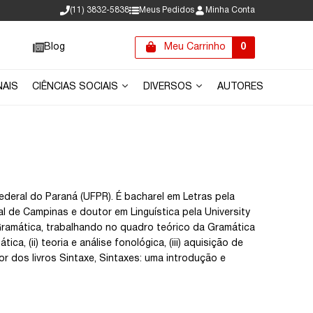
(11) 3832-5838
Meus Pedidos
Minha Conta
Blog
Meu Carrinho
0
NAIS
CIÊNCIAS SOCIAIS
DIVERSOS
AUTORES
deral do Paraná (UFPR). É bacharel em Letras pela
l de Campinas e doutor em Linguística pela University
ramática, trabalhando no quadro teórico da Gramática
ca, (ii) teoria e análise fonológica, (iii) aquisição de
r dos livros Sintaxe, Sintaxes: uma introdução e