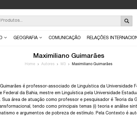
ÃO
GEOGRAFIA
COMUNICAÇÃO
RELAÇÕES INTERNACIO
Maximiliano Guimarães
Home
Autores
M3
Maximiliano Guimarães
 Guimarães é professor-associado de Linguística da Universidade Fe
e Federal da Bahia, mestre em Linguística pela Universidade Estadua
. Sua área de atuação como professor e pesquisador é Teoria da G
nsformacional, tendo como principais temas (i) teoria e análise sintáti
inatismo e argumentos de pobreza de estímulo. Pela Contexto é auto