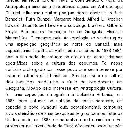
faleceu em Nova York em 1942. É considerado o pai da
Antropologia americana e referência básica em Antropologia
Cultural. Influenciou muitos pesquisadores, dentre eles Ruth
Benedict, Ruth Bunzel, Margaret Mead, Alfred L. Kroeber,
Edward Sapir, Robert Lewie e o sociólogo brasileiro Gilberto
Freyre. Sua primeira formação foi em Geografia, Física e
Matemática. O encanto pela Antropologia só se deu após
uma expedição geográfica ao norte do Canadá, mais
especificamente a ilha de Baffin, entre os anos de 1883-1884,
com a finalidade de estudar os efeitos de características
geográficas sobre a cultura dos esquimós. Foi nesse
contato prolongado com esse povo que seu interesse por
estudar culturas se intensificou. Sua tese sobre a cultura
dos esquimós rendeu-lhe o título de livre-docente em
Geografia. Movido pelo interesse em Antropologia Cultural,
fez uma expedição etnográfica à Colúmbia Britânica, em
1886, para estudar os nativos da costa noroeste, em
especial o povo kwakiutl, que, posteriormente, tornou-se
alvo sistemático de suas pesquisas. Migrou para os Estados
Unidos, onde, em 1887, se naturalizou norte-americano. Foi
professor na Universidade de Clark, Worcester, onde também