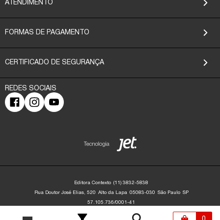
ATENDIMENTO
FORMAS DE PAGAMENTO
CERTIFICADO DE SEGURANÇA
Editora Contexto
(11) 3832-5838
Rua Doutor José Elias, 520
Alto da Lapa
05083-030
São Paulo
SP
57.105.736/0001-41
Editora Contexto | CNPJ: 57.105.736/0001-41 | Rua Dr. José Elias, 520 - Alto da
Lapa - São Paulo/SP - 05083-030 | contato@editoracontexto.com.br | +55 11
0
3832-5838