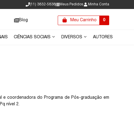
(11) 3832-5838
Meus Pedidos
Minha Conta
Blog
Meu Carrinho
0
NAIS
CIÊNCIAS SOCIAIS
DIVERSOS
AUTORES
Sul e coordenadora do Programa de Pós-graduação em
q nível 2.