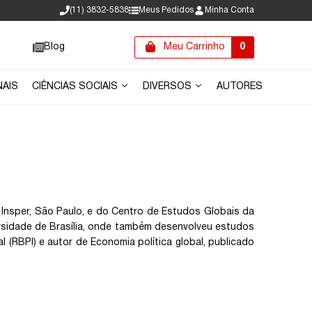
(11) 3832-5838
Meus Pedidos
Minha Conta
Blog
Meu Carrinho
0
NAIS
CIÊNCIAS SOCIAIS
DIVERSOS
AUTORES
Insper, São Paulo, e do Centro de Estudos Globais da
versidade de Brasília, onde também desenvolveu estudos
al (RBPI) e autor de Economia política global, publicado