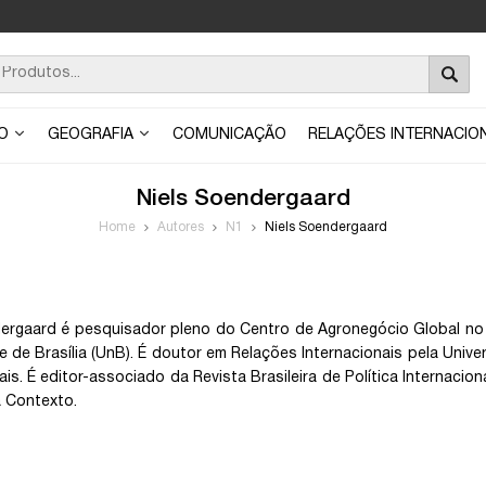
ÃO
GEOGRAFIA
COMUNICAÇÃO
RELAÇÕES INTERNACIO
Niels Soendergaard
Home
Autores
N1
Niels Soendergaard
dergaard
é pesquisador pleno do Centro de Agronegócio Global no 
e de Brasília (UnB). É doutor em Relações Internacionais pela Uni
s. É editor-associado da Revista Brasileira de Política Internacion
a Contexto.