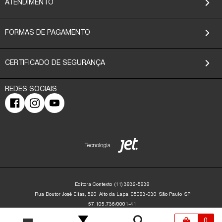
ATENDIMENTO
FORMAS DE PAGAMENTO
CERTIFICADO DE SEGURANÇA
Editora Contexto
(11) 3832-5838
Rua Doutor José Elias, 520
Alto da Lapa
05083-030
São Paulo
SP
57.105.736/0001-41
Editora Contexto | CNPJ: 57.105.736/0001-41 | Rua Dr. José Elias, 520 - Alto da
Lapa - São Paulo/SP - 05083-030 | contato@editoracontexto.com.br | +55 11
0
3832-5838