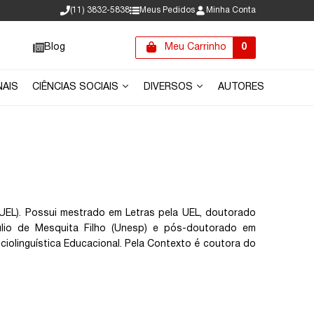
(11) 3832-5838
Meus Pedidos
Minha Conta
Blog
Meu Carrinho
0
NAIS
CIÊNCIAS SOCIAIS
DIVERSOS
AUTORES
(UEL). Possui mestrado em Letras pela UEL, doutorado
Júlio de Mesquita Filho (Unesp) e pós-doutorado em
ciolinguística Educacional. Pela Contexto é coutora do