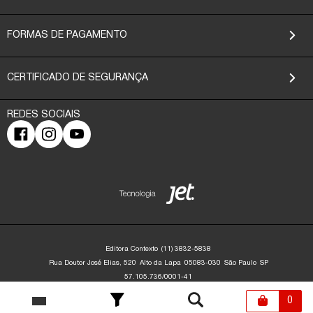
FORMAS DE PAGAMENTO
CERTIFICADO DE SEGURANÇA
Editora Contexto
(11) 3832-5838
Rua Doutor José Elias, 520
Alto da Lapa
05083-030
São Paulo
SP
57.105.736/0001-41
Editora Contexto | CNPJ: 57.105.736/0001-41 | Rua Dr. José Elias, 520 - Alto da
Lapa - São Paulo/SP - 05083-030 | contato@editoracontexto.com.br | +55 11
0
3832-5838