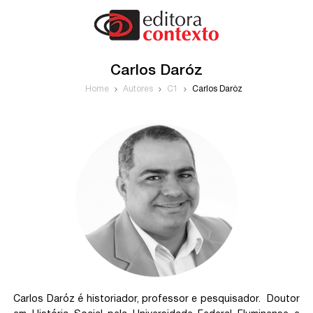
Carlos Daróz
Home
Autores
C1
Carlos Daróz
Carlos Daróz é historiador, professor e pesquisador. Doutor