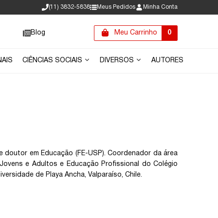
(11) 3832-5838
Meus Pedidos
Minha Conta
Blog
Meu Carrinho
0
NAIS
CIÊNCIAS SOCIAIS
DIVERSOS
AUTORES
P) e doutor em Educação (FE-USP). Coordenador da área
ovens e Adultos e Educação Profissional do Colégio
ersidade de Playa Ancha, Valparaíso, Chile.