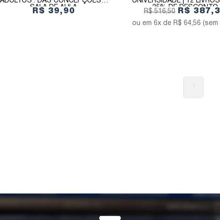
ADULTOS : DAS CONCEPÇÕES À
UNIVERSIDADE | 12 LIVRO
SALA DE AULA
25% DE DESCONTO
R$ 39,90
R$ 387,
R$ 516,50
6x de
R$ 64,56
(sem 
1