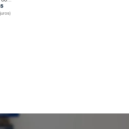
S COM
35
juros)