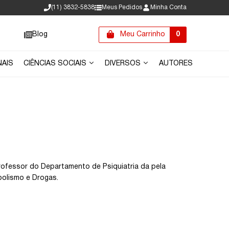
(11) 3832-5838
Meus Pedidos
Minha Conta
Blog
Meu Carrinho
0
NAIS
CIÊNCIAS SOCIAIS
DIVERSOS
AUTORES
professor do Departamento de Psiquiatria da pela
oolismo e Drogas.