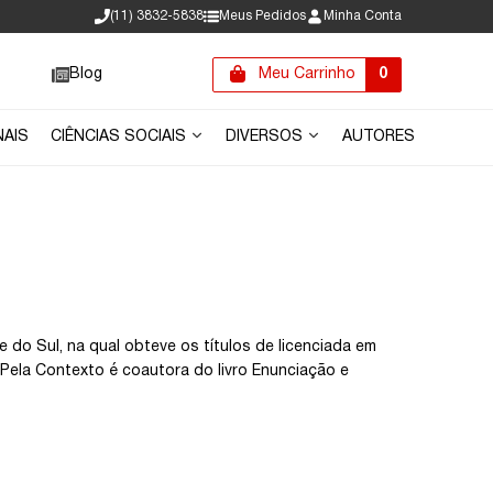
(11) 3832-5838
Meus Pedidos
Minha Conta
Blog
Meu Carrinho
0
NAIS
CIÊNCIAS SOCIAIS
DIVERSOS
AUTORES
 do Sul, na qual obteve os títulos de licenciada em
. Pela Contexto é coautora do livro Enunciação e