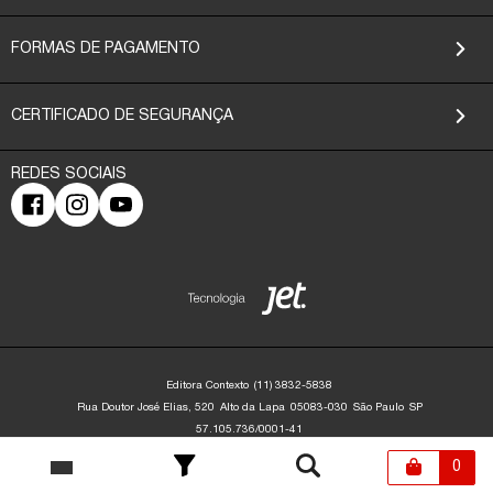
FORMAS DE PAGAMENTO
CERTIFICADO DE SEGURANÇA
Editora Contexto
(11) 3832-5838
Rua Doutor José Elias, 520
Alto da Lapa
05083-030
São Paulo
SP
57.105.736/0001-41
Editora Contexto | CNPJ: 57.105.736/0001-41 | Rua Dr. José Elias, 520 - Alto da
Lapa - São Paulo/SP - 05083-030 | contato@editoracontexto.com.br | +55 11
0
3832-5838