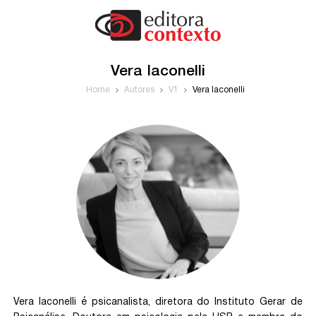
Vera Iaconelli
Home
Autores
V1
Vera Iaconelli
Vera Iaconelli é psicanalista, diretora do Instituto Gerar de