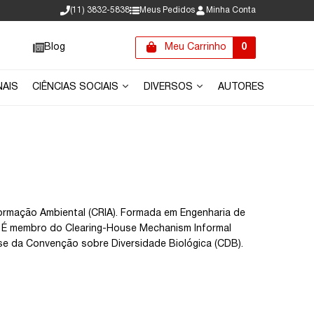
(11) 3832-5838
Meus Pedidos
Minha Conta
Blog
Meu Carrinho
0
NAIS
CIÊNCIAS SOCIAIS
DIVERSOS
AUTORES
ormação Ambiental (CRIA). Formada em Engenharia de
. É membro do Clearing-House Mechanism Informal
se da Convenção sobre Diversidade Biológica (CDB).