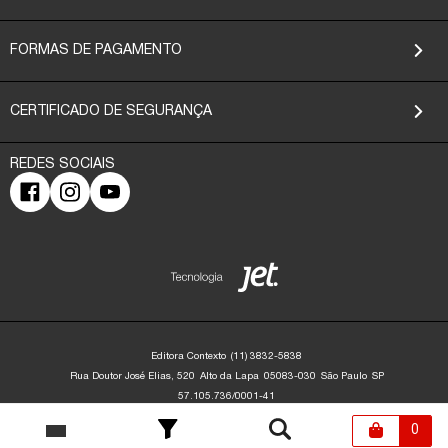
FORMAS DE PAGAMENTO
CERTIFICADO DE SEGURANÇA
Editora Contexto
(11) 3832-5838
Rua Doutor José Elias, 520
Alto da Lapa
05083-030
São Paulo
SP
57.105.736/0001-41
Editora Contexto | CNPJ: 57.105.736/0001-41 | Rua Dr. José Elias, 520 - Alto da
Lapa - São Paulo/SP - 05083-030 | contato@editoracontexto.com.br | +55 11
0
3832-5838