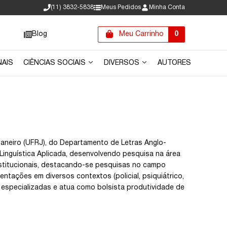
(11) 3832-5838
Meus Pedidos
Minha Conta
Blog
Meu Carrinho
0
NAIS
CIÊNCIAS SOCIAIS
DIVERSOS
AUTORES
aneiro (UFRJ), do Departamento de Letras Anglo-
Linguística Aplicada, desenvolvendo pesquisa na área
nstitucionais, destacando-se pesquisas no campo
ientações em diversos contextos (policial, psiquiátrico,
as especializadas e atua como bolsista produtividade de