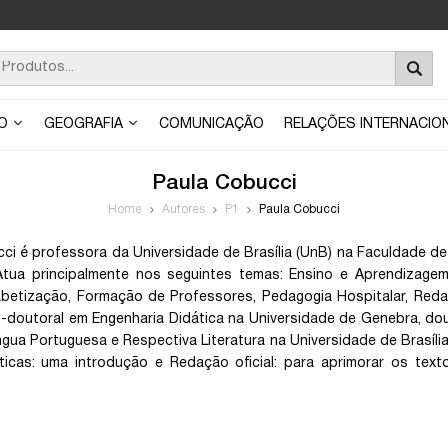
ÃO
GEOGRAFIA
COMUNICAÇÃO
RELAÇÕES INTERNACIO
Paula Cobucci
Home
Autores
P1
Paula Cobucci
ci é professora da Universidade de Brasília (UnB) na Faculdade de
. Atua principalmente nos seguintes temas: Ensino e Aprendizag
abetização, Formação de Professores, Pedagogia Hospitalar, Reda
-doutoral em Engenharia Didática na Universidade de Genebra, dou
ngua Portuguesa e Respectiva Literatura na Universidade de Brasília.
sticas: uma introdução e Redação oficial: para aprimorar os text