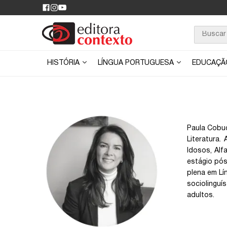
HISTÓRIA
LÍNGUA PORTUGUESA
EDUCAÇ
Paula Cobuc
Literatura
Idosos, Alf
estágio pós
plena em Lí
sociolinguí
adultos.