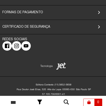
FORMAS DE PAGAMENTO
CERTIFICADO DE SEGURANÇA
Editora Contexto
(11) 3832-5838
Rua Doutor José Elias, 520
Alto da Lapa
05083-030
São Paulo
SP
57.105.736/0001-41
Editora Contexto | CNPJ: 57.105.736/0001-41 | Rua Dr. José Elias, 520 - Alto da
Lapa - São Paulo/SP - 05083-030 | contato@editoracontexto.com.br | +55 11
0
3832-5838