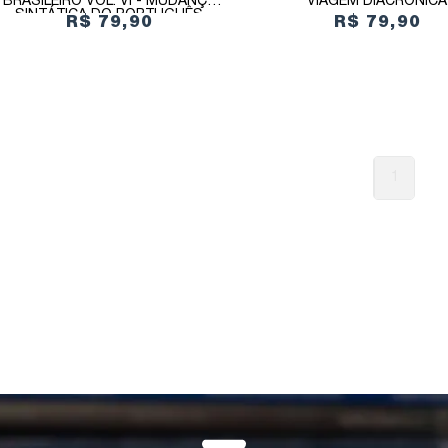
BRASILEIRO VOL. VI - MUDANÇA
VIAGEM DIACRÔNICA
SINTÁTICA DO PORTUGUÊS
R$ 79,90
R$ 79,90
BRASILEIRO: PERSPECTIVA
GERATIVISTA
1