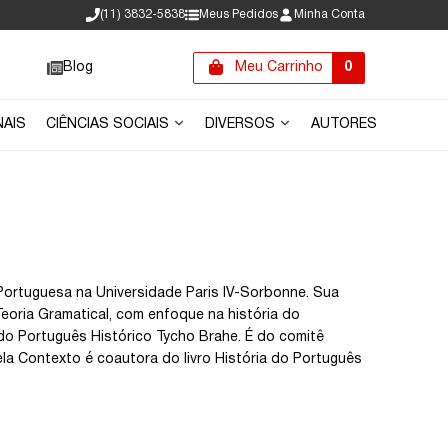
(11) 3832-5838
Meus Pedidos
Minha Conta
Blog
Meu Carrinho
0
NAIS
CIÊNCIAS SOCIAIS
DIVERSOS
AUTORES
 Portuguesa na Universidade Paris IV-Sorbonne. Sua
eoria Gramatical, com enfoque na história do
o Português Histórico Tycho Brahe. É do comitê
Pela Contexto é coautora do livro História do Português