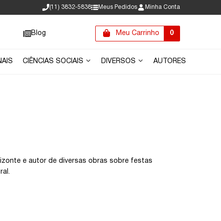
(11) 3832-5838
Meus Pedidos
Minha Conta
Blog
Meu Carrinho
0
NAIS
CIÊNCIAS SOCIAIS
DIVERSOS
AUTORES
zonte e autor de diversas obras sobre festas
ral.