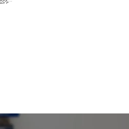
IOS,
AS E
AVAM