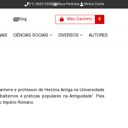
(11) 3832-5838
Meus Pedidos
Minha Conta
Blog
Meu Carrinho
0
NAIS
CIÊNCIAS SOCIAIS
DIVERSOS
AUTORES
Nanterre e professor de História Antiga na Universidade
lternos e práticas populares na Antiguidade'. Pela
ro Império Romano.