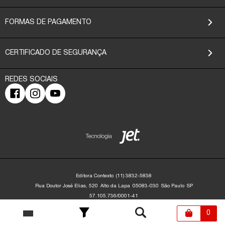
FORMAS DE PAGAMENTO
CERTIFICADO DE SEGURANÇA
Editora Contexto
(11) 3832-5838
Rua Doutor José Elias, 520
Alto da Lapa
05083-030
São Paulo
SP
57.105.736/0001-41
Editora Contexto | CNPJ: 57.105.736/0001-41 | Rua Dr. José Elias, 520 - Alto da
Lapa - São Paulo/SP - 05083-030 | contato@editoracontexto.com.br | +55 11
0
3832-5838