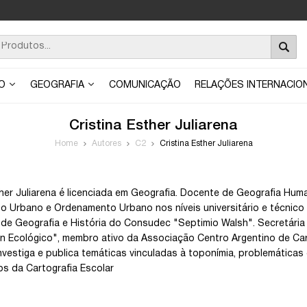
ÃO
GEOGRAFIA
COMUNICAÇÃO
RELAÇÕES INTERNACIO
Cristina Esther Juliarena
Home
Autores
C2
Cristina Esther Juliarena
ther Juliarena é licenciada em Geografia. Docente de Geografia Huma
o Urbano e Ordenamento Urbano nos níveis universitário e técnico 
de Geografia e História do Consudec "Septimio Walsh". Secretária 
 Ecológico", membro ativo da Associação Centro Argentino de Car
nvestiga e publica temáticas vinculadas à toponímia, problemáticas 
 da Cartografia Escolar