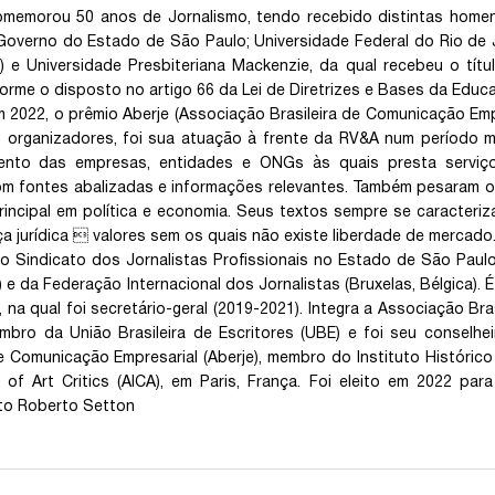
memorou 50 anos de Jornalismo, tendo recebido distintas homena
Governo do Estado de São Paulo; Universidade Federal do Rio d
DF) e Universidade Presbiteriana Mackenzie, da qual recebeu o tít
orme o disposto no artigo 66 da Lei de Diretrizes e Bases da Educ
 2022, o prêmio Aberje (Associação Brasileira de Comunicação Empre
 organizadores, foi sua atuação à frente da RV&A num período m
ento das empresas, entidades e ONGs às quais presta servi
m fontes abalizadas e informações relevantes. Também pesaram os a
incipal em política e economia. Seus textos sempre se caracteriz
a jurídica  valores sem os quais não existe liberdade de mercado
 Sindicato dos Jornalistas Profissionais no Estado de São Paulo,
F) e da Federação Internacional dos Jornalistas (Bruxelas, Bélgica).
 na qual foi secretário-geral (2019-2021). Integra a Associação Bras
mbro da União Brasileira de Escritores (UBE) e foi seu conselh
de Comunicação Empresarial (Aberje), membro do Instituto Históric
 of Art Critics (AICA), em Paris, França. Foi eleito em 2022 p
ito Roberto Setton