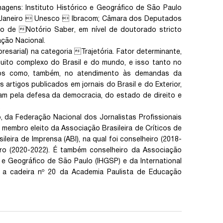
gens: Instituto Histórico e Geográfico de São Paulo
e Janeiro  Unesco  Ibracom; Câmara dos Deputados
ulo de Notório Saber, em nível de doutorado stricto
ação Nacional.
sarial) na categoria Trajetória. Fator determinante,
uito complexo do Brasil e do mundo, e isso tanto no
ços como, também, no atendimento às demandas da
rtigos publicados em jornais do Brasil e do Exterior,
am pela defesa da democracia, do estado de direito e
.
 da Federação Nacional dos Jornalistas Profissionais
 É membro eleito da Associação Brasileira de Críticos de
ileira de Imprensa (ABI), na qual foi conselheiro (2018-
eiro (2020-2022). É também conselheiro da Associação
o e Geográfico de São Paulo (IHGSP) e da International
ara a cadeira nº 20 da Academia Paulista de Educação