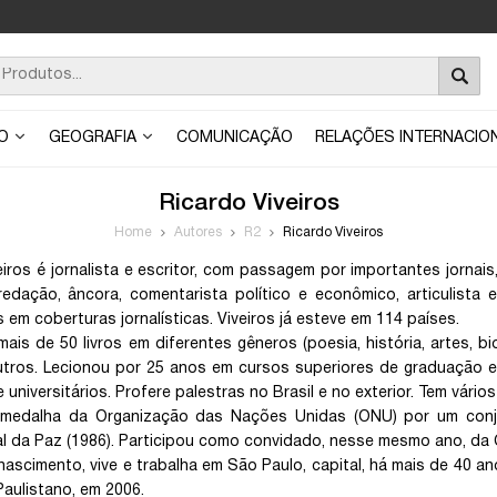
ÃO
GEOGRAFIA
COMUNICAÇÃO
RELAÇÕES INTERNACIO
Ricardo Viveiros
Home
Autores
R2
Ricardo Viveiros
iros é jornalista e escritor, com passagem por importantes jornais, 
redação, âncora, comentarista político e econômico, articulista 
s em coberturas jornalísticas. Viveiros já esteve em 114 países.
ais de 50 livros em diferentes gêneros (poesia, história, artes, bi
utros. Lecionou por 25 anos em cursos superiores de graduação 
universitários. Profere palestras no Brasil e no exterior. Tem vário
medalha da Organização das Nações Unidas (ONU) por um conju
al da Paz (1986). Participou como convidado, nesse mesmo ano, da C
nascimento, vive e trabalha em São Paulo, capital, há mais de 40 a
ulistano, em 2006.