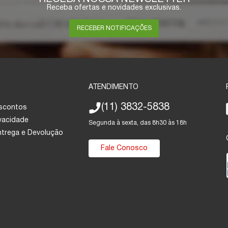
Receba ofertas e novidades exclusivas.
RECEBER NOTIFICAÇÕES
ATENDIMENTO
(11) 3832-5838
escontos
ivacidade
Segunda à sexta, das 8h30 às 18h
Entrega e Devolução
Fale Conosco