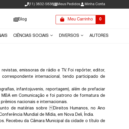
(11) 3832-5838
Meus Pedidos
Minha Conta
Blog
Meu Carrinho
0
NAIS
CIÊNCIAS SOCIAIS
DIVERSOS
AUTORES
revistas, emissoras de rádio e TV. Foi repórter, editor,
e correspondente internacional, tendo participado de
ografias, infantojuvenis, reportagem), além de prefaciar
e MBA em Comunicação e foi patrono de formatura de
s prêmios nacionais e internacionais.
nto de matérias sobre Direitos Humanos, no Ano
onferência Mundial de Mídia, em Nova Deli, Índia.
nos. Recebeu da Câmara Municipal da cidade o título de