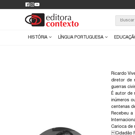
HISTÓRIA
LÍNGUA PORTUGUESA
EDUCAÇ
Ricardo Vive
diretor de 
guerras civi
É autor de m
inúmeros o
centenas de 
Recebeu a 
Internacion
Carioca de 
Cidadão Pa