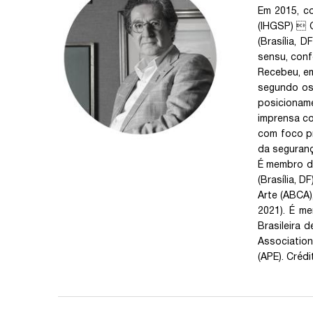
Em 2015, co
(IHGSP)  
(Brasília, 
sensu, conf
Recebeu, em
segundo os
posicionam
imprensa co
com foco pr
da seguranç
É membro do
(Brasília, D
Arte (ABCA),
2021). É me
Brasileira 
Association
(APE). Créd