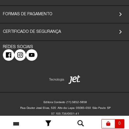
FORMAS DE PAGAMENTO
CERTIFICADO DE SEGURANÇA
Editora Contexto
(11) 3832-5838
Rua Doutor José Elias, 520
Alto da Lapa
05083-030
São Paulo
SP
57.105.736/0001-41
Editora Contexto | CNPJ: 57.105.736/0001-41 | Rua Dr. José Elias, 520 - Alto da
Lapa - São Paulo/SP - 05083-030 | contato@editoracontexto.com.br | +55 11
0
3832-5838