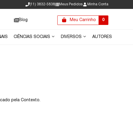
(11) 3832-5838
Meus Pedidos
Minha Conta
Blog
Meu Carrinho
0
NAIS
CIÊNCIAS SOCIAIS
DIVERSOS
AUTORES
icado pela Contexto.