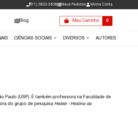
(11) 3832-5838
Meus Pedidos
Minha Conta
Blog
Meu Carrinho
0
NAIS
CIÊNCIAS SOCIAIS
DIVERSOS
AUTORES
São Paulo (USP). É também professora na Faculdade de
dora do grupo de pesquisa
Histeb - História da