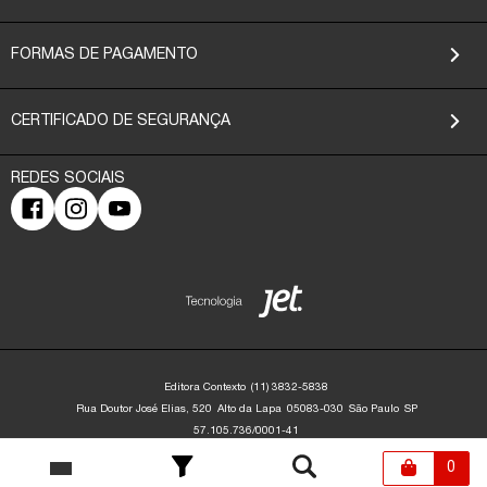
FORMAS DE PAGAMENTO
CERTIFICADO DE SEGURANÇA
Editora Contexto
(11) 3832-5838
Rua Doutor José Elias, 520
Alto da Lapa
05083-030
São Paulo
SP
57.105.736/0001-41
Editora Contexto | CNPJ: 57.105.736/0001-41 | Rua Dr. José Elias, 520 - Alto da
Lapa - São Paulo/SP - 05083-030 | contato@editoracontexto.com.br | +55 11
0
3832-5838