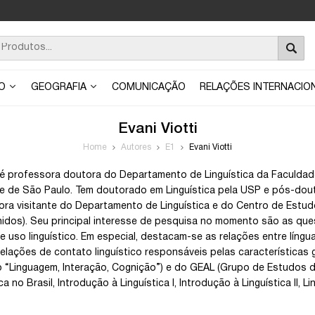
ÃO
GEOGRAFIA
COMUNICAÇÃO
RELAÇÕES INTERNACIO
Evani Viotti
Home
Autores
E1
Evani Viotti
i é professora doutora do Departamento de Linguística da Faculdad
e de São Paulo. Tem doutorado em Linguística pela USP e pós-dou
ora visitante do Departamento de Linguística e do Centro de Estu
idos). Seu principal interesse de pesquisa no momento são as q
e uso linguístico. Em especial, destacam-se as relações entre língua
 relações de contato linguístico responsáveis pelas características
o “Linguagem, Interação, Cognição”) e do GEAL (Grupo de Estudos de
ica no Brasil, Introdução à Linguística I, Introdução à Linguística II