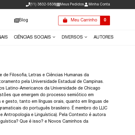
(11) 3832-5838
Meus Pedidos
Minha Conta
Blog
Meu Carrinho
0
NAIS
CIÊNCIAS SOCIAIS
DIVERSOS
AUTORES
e de Filosofia, Letras e Ciências Humanas da
toramento pela Universidade Estadual de Campinas.
dos Latino-Americanos da Universidade de Chicago
uestões que emergem do processo semiótico em
 e gesto, tanto em línguas orais, quanto em línguas de
 gramaticais do português brasileiro. É membro do LLIC
 Antropologia e Linguística). Pela Contexto é autora
, Linguística? Que é isso? e Novos Caminhos da