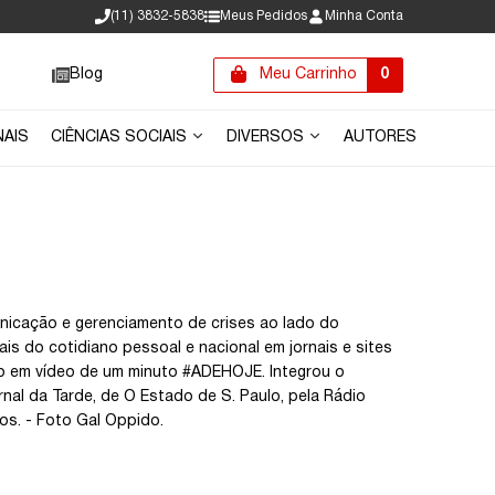
(11) 3832-5838
Meus Pedidos
Minha Conta
Blog
Meu Carrinho
0
NAIS
CIÊNCIAS SOCIAIS
DIVERSOS
AUTORES
municação e gerenciamento de crises ao lado do
is do cotidiano pessoal e nacional em jornais e sites
io em vídeo de um minuto #ADEHOJE. Integrou o
rnal da Tarde, de O Estado de S. Paulo, pela Rádio
hos. - Foto Gal Oppido.