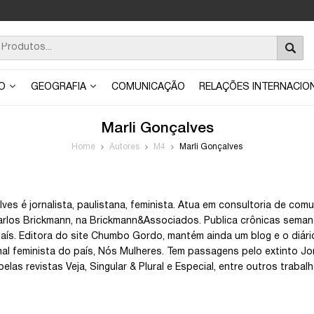
ÃO
GEOGRAFIA
COMUNICAÇÃO
RELAÇÕES INTERNACIO
Marli Gonçalves
Home
Autores
M4
Marli Gonçalves
lves é jornalista, paulistana, feminista. Atua em consultoria de co
Carlos Brickmann, na Brickmann&Associados. Publica crônicas semana
aís. Editora do site Chumbo Gordo, mantém ainda um blog e o diár
rnal feminista do país, Nós Mulheres. Tem passagens pelo extinto Jo
elas revistas Veja, Singular & Plural e Especial, entre outros trabal