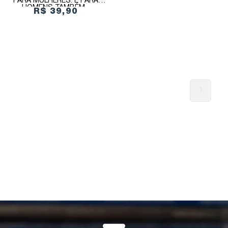
PARA MULHERES. E PARA
HOMENS TAMBÉM...
R$ 39,90
1