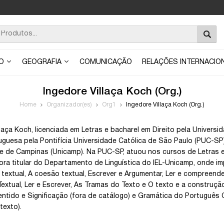
ÃO
GEOGRAFIA
COMUNICAÇÃO
RELAÇÕES INTERNACIO
Ingedore Villaça Koch (Org.)
Home
Organizador(es)
Org1
Ingedore Villaça Koch (Org.)
llaça Koch, licenciada em Letras e bacharel em Direito pela Univers
uguesa pela Pontifícia Universidade Católica de São Paulo (PUC-SP)
e de Campinas (Unicamp). Na PUC-SP, atuou nos cursos de Letras e
ora titular do Departamento de Linguística do IEL-Unicamp, onde imp
 textual, A coesão textual, Escrever e Argumentar, Ler e compreender
 Textual, Ler e Escrever, As Tramas do Texto e O texto e a constru
entido e Significação (fora de catálogo) e Gramática do Português C
texto).