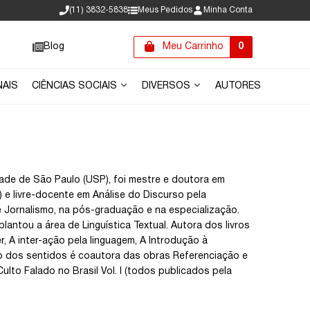
(11) 3832-5838
Meus Pedidos
Minha Conta
Blog
Meu Carrinho
0
NAIS
CIÊNCIAS SOCIAIS
DIVERSOS
AUTORES
idade de São Paulo (USP), foi mestre e doutora em
 e livre-docente em Análise do Discurso pela
 Jornalismo, na pós-graduação e na especialização.
lantou a área de Linguística Textual. Autora dos livros
, A inter-ação pela linguagem, A Introdução à
ção dos sentidos é coautora das obras Referenciação e
ulto Falado no Brasil Vol. I (todos publicados pela