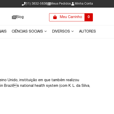
(11) 3832-5838
Meus Pedidos
Minha Conta
Blog
Meu Carrinho
0
NAIS
CIÊNCIAS SOCIAIS
DIVERSOS
AUTORES
ino Unido, instituição em que também realizou
n Brazils national health system (com K. L. da Silva,