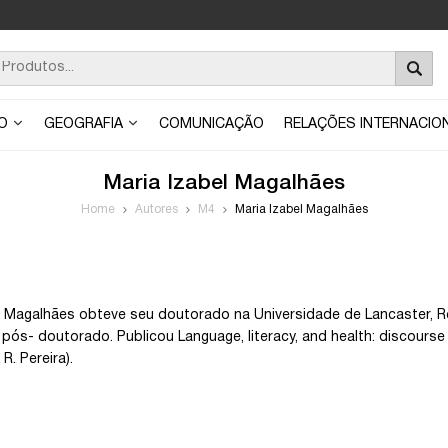
ÃO
GEOGRAFIA
COMUNICAÇÃO
RELAÇÕES INTERNACIO
Maria Izabel Magalhães
Home
Autores
M4
Maria Izabel Magalhães
l Magalhães obteve seu doutorado na Universidade de Lancaster, Re
pós- doutorado. Publicou Language, literacy, and health: discourse i
R. Pereira).