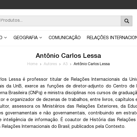
ÃO
GEOGRAFIA
COMUNICAÇÃO
RELAÇÕES INTERNACIO
Antônio Carlos Lessa
Home
Autores
A3
Antônio Carlos Lessa
los Lessa é professor titular de Relações Internacionais da Univ
nais da UnB, exerce as funções de diretor-adjunto do Centro d
terna Brasileira (CNPq) e ministra disciplinas nos cursos de gradua
or e organizador de dezenas de trabalhos, entre livros, capítulos e 
ltor, assessora os Ministérios das Relações Exteriores, da Edu
s governamentais e não governamentais, contribuindo em estraté
e inteligência de informação. É coautor de História das Relações
s Relações Internacionais do Brasil, publicados pela Contexto.