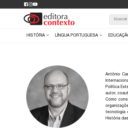
HISTÓRIA
LÍNGUA PORTUGUESA
EDUCAÇ
Antônio Car
Internacio
Política Ex
autor, coaut
Como consu
organizaçõe
tecnologia 
História da