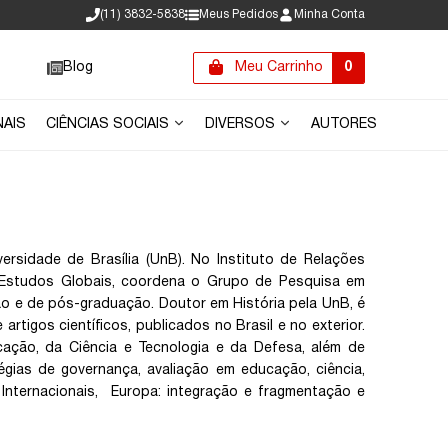
(11) 3832-5838
Meus Pedidos
Minha Conta
Blog
Meu Carrinho
0
NAIS
CIÊNCIAS SOCIAIS
DIVERSOS
AUTORES
ersidade de Brasília (UnB). No Instituto de Relações
e Estudos Globais, coordena o Grupo de Pesquisa em
ção e de pós-graduação. Doutor em História pela UnB, é
artigos científicos, publicados no Brasil e no exterior.
cação, da Ciência e Tecnologia e da Defesa, além de
gias de governança, avaliação em educação, ciência,
 Internacionais, Europa: integração e fragmentação e