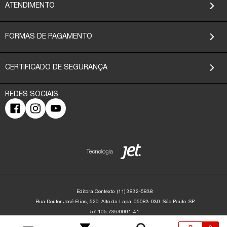
ATENDIMENTO
FORMAS DE PAGAMENTO
CERTIFICADO DE SEGURANÇA
Editora Contexto
(11) 3832-5838
Rua Doutor José Elias, 520
Alto da Lapa
05083-030
São Paulo
SP
57.105.736/0001-41
Editora Contexto | CNPJ: 57.105.736/0001-41 | Rua Dr. José Elias, 520 - Alto da
Lapa - São Paulo/SP - 05083-030 | contato@editoracontexto.com.br | +55 11