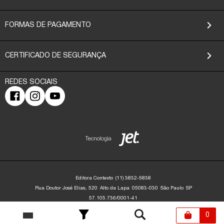
FORMAS DE PAGAMENTO
CERTIFICADO DE SEGURANÇA
Editora Contexto
(11) 3832-5838
Rua Doutor José Elias, 520
Alto da Lapa
05083-030
São Paulo
SP
57.105.736/0001-41
Editora Contexto | CNPJ: 57.105.736/0001-41 | Rua Dr. José Elias, 520 - Alto da
Lapa - São Paulo/SP - 05083-030 | contato@editoracontexto.com.br | +55 11
0
3832-5838