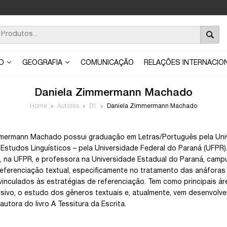
ÃO
GEOGRAFIA
COMUNICAÇÃO
RELAÇÕES INTERNACIO
Daniela Zimmermann Machado
Home
Autores
D1
Daniela Zimmermann Machado
mermann Machado possui graduação em Letras/Português pela Univ
 Estudos Linguísticos – pela Universidade Federal do Paraná (UFPR
s, na UFPR, e professora na Universidade Estadual do Paraná, cam
eferenciação textual, especificamente no tratamento das anáforas
 vinculados às estratégias de referenciação. Tem como principais áre
sivo, o estudo dos gêneros textuais e, atualmente, vem desenvolve
utora do livro A Tessitura da Escrita.