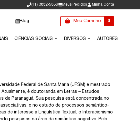
(11) 3832-5838
Meus Pedidos
Minha Conta
Blog
Meu Carrinho
0
NAIS
CIÊNCIAS SOCIAIS
DIVERSOS
AUTORES
ersidade Federal de Santa Maria (UFSM) e mestrado
). Atualmente, é doutoranda em Letras – Estudos
pus de Paranaguá. Sua pesquisa está concentrada no
 associativas, e no estudo de processos semântico-
as de interesse a Linguística Textual, o Interacionismo
ndo pesquisas na área da semântica cognitiva. Pela