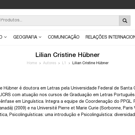
ÃO
GEOGRAFIA
COMUNICAÇÃO
RELAÇÕES INTERNACIO
Lilian Cristine Hübner
Home
Autores
L1
Lilian Cristine Hübner
tine Hübner é doutora em Letras pela Universidade Federal de Santa 
PUCRS com atuação nos cursos de Graduação em Letras Português 
ênfase em Linguística. Integra a equipe de Coordenação do PPGL. R
nadá) (2009) e na Université Pierre et Marie Curie (Sorbonne, Paris 
tica, Psicolinguísticas: uma introdução e Psicolinguística: diversida