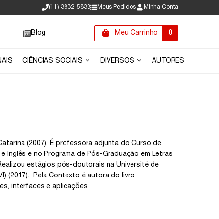
(11) 3832-5838
Meus Pedidos
Minha Conta
Blog
Meu Carrinho
0
NAIS
CIÊNCIAS SOCIAIS
DIVERSOS
AUTORES
Catarina (2007). É professora adjunta do Curso de
e Inglês e no Programa de Pós-Graduação em Letras
ealizou estágios pós-doutorais na Université de
VI) (2017). Pela Contexto é autora do livro
des, interfaces e aplicações.