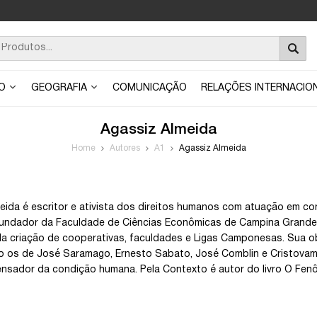
ÃO
GEOGRAFIA
COMUNICAÇÃO
RELAÇÕES INTERNACIO
Agassiz Almeida
Home
Autores
A1
Agassiz Almeida
eida é escritor e ativista dos direitos humanos com atuação em c
undador da Faculdade de Ciências Econômicas de Campina Grande, 
da criação de cooperativas, faculdades e Ligas Camponesas. Sua obr
os de José Saramago, Ernesto Sabato, José Comblin e Cristovam 
nsador da condição humana. Pela Contexto é autor do livro O Fe