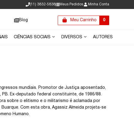
(11) 3832-5838
Meus Pedidos
Minha Conta
Blog
Meu Carrinho
0
NAIS
CIÊNCIAS SOCIAIS
DIVERSOS
AUTORES
ongressos mundiais. Promotor de Justiça aposentado,
PB. Ex-deputado federal constituinte, de 1986/88.
a sobre o elitismo e o militarismo é aclamada por
Buarque. Com esta obra, Agassiz Almeida projeta-se
nômeno Humano.