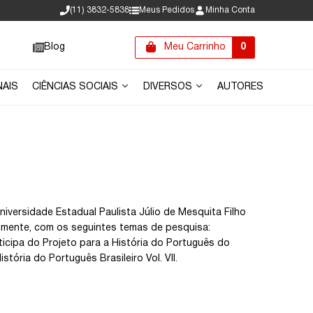
(11) 3832-5838
Meus Pedidos
Minha Conta
Blog
Meu Carrinho
0
NAIS
CIÊNCIAS SOCIAIS
DIVERSOS
AUTORES
niversidade Estadual Paulista Júlio de Mesquita Filho
almente, com os seguintes temas de pesquisa:
rticipa do Projeto para a História do Português do
tória do Português Brasileiro Vol. VII.