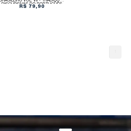
BRASILEIRO VOL. VII - TRADIÇÕES
DISCURSIVAS DO PORTUGUÊS
R$ 79,90
BRASILEIRO: CONSTITUIÇÃO E
MUDANÇA DOS GÊNEROS
DISCURSIVOS
1