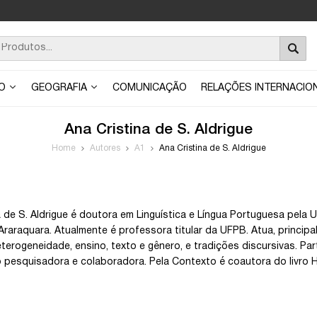
ÃO
GEOGRAFIA
COMUNICAÇÃO
RELAÇÕES INTERNACIO
Ana Cristina de S. Aldrigue
Home
Autores
A1
Ana Cristina de S. Aldrigue
a de S. Aldrigue é doutora em Linguística e Língua Portuguesa pela U
Araraquara. Atualmente é professora titular da UFPB. Atua, princip
eterogeneidade, ensino, texto e gênero, e tradições discursivas. Pa
o pesquisadora e colaboradora. Pela Contexto é coautora do livro His