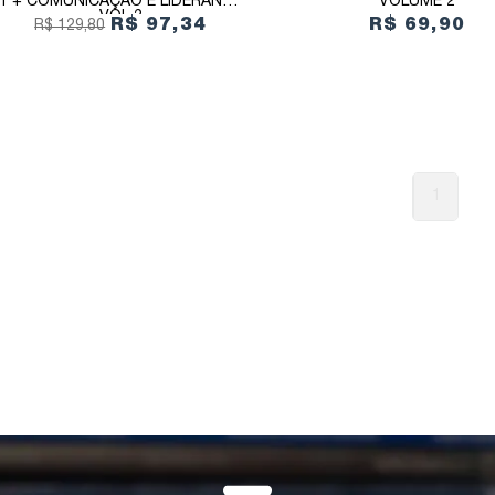
1 + COMUNICAÇÃO E LIDERANÇA
VOLUME 2
VOL 2
R$ 97,34
R$ 69,90
R$ 129,80
1