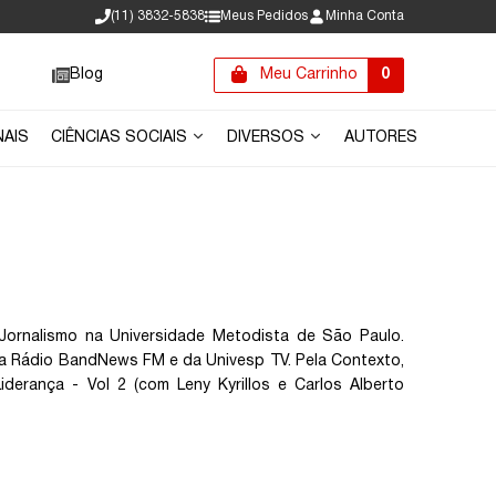
(11) 3832-5838
Meus Pedidos
Minha Conta
Blog
Meu Carrinho
0
NAIS
CIÊNCIAS SOCIAIS
DIVERSOS
AUTORES
ornalismo na Universidade Metodista de São Paulo.
 da Rádio BandNews FM e da Univesp TV. Pela Contexto,
iderança - Vol 2 (com Leny Kyrillos e Carlos Alberto